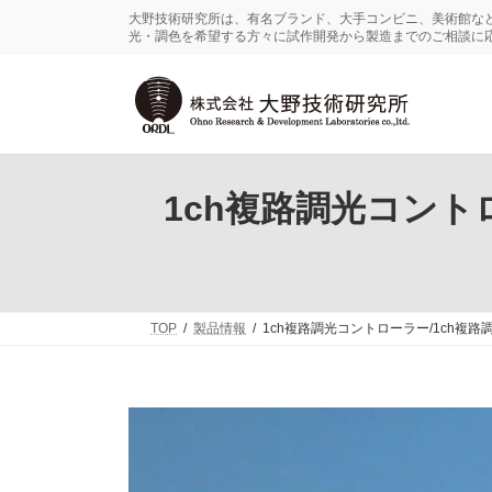
コ
ナ
大野技術研究所は、有名ブランド、大手コンビニ、美術館な
ン
ビ
光・調色を希望する方々に試作開発から製造までのご相談に
テ
ゲ
ン
ー
ツ
シ
へ
ョ
ス
ン
キ
に
ッ
移
1ch複路調光コントロ
プ
動
TOP
製品情報
1ch複路調光コントローラー/1ch複路調光