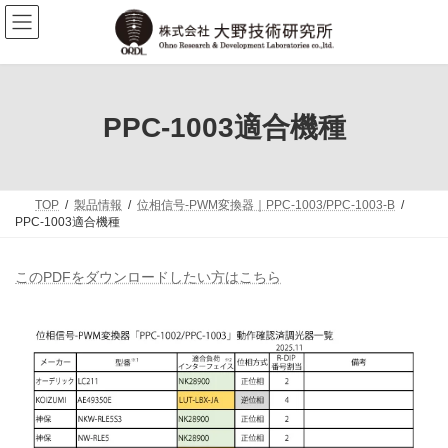
コ
ナ
ン
ビ
テ
ゲ
ン
ー
ツ
シ
へ
ョ
ス
ン
PPC-1003適合機種
キ
に
ッ
移
プ
動
TOP
製品情報
位相信号-PWM変換器｜PPC-1003/PPC-1003-B
PPC-1003適合機種
このPDFをダウンロードしたい方はこちら