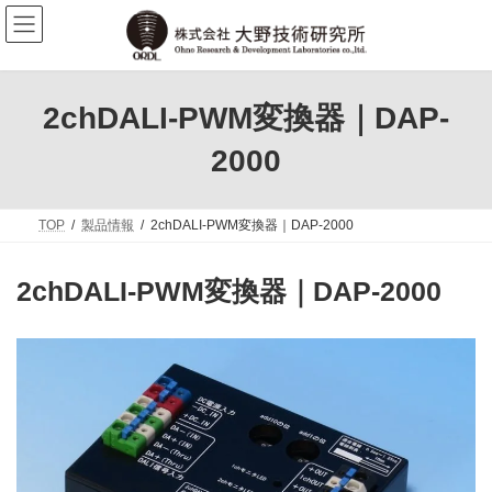
コ
ナ
ン
ビ
テ
ゲ
ン
ー
ツ
シ
へ
ョ
2chDALI-PWM変換器｜DAP-
ス
ン
キ
に
2000
ッ
移
プ
動
TOP
製品情報
2chDALI-PWM変換器｜DAP-2000
2chDALI-PWM変換器｜DAP-2000