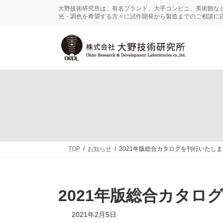
コ
ナ
大野技術研究所は、有名ブランド、大手コンビニ、美術館な
ン
ビ
光・調色を希望する方々に試作開発から製造までのご相談に
テ
ゲ
ン
ー
ツ
シ
へ
ョ
ス
ン
キ
に
ッ
移
プ
動
TOP
お知らせ
2021年版総合カタログを刊行いたし
2021年版総合カタロ
2021年2月5日