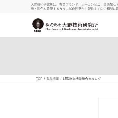
コ
ナ
大野技術研究所は、有名ブランド、大手コンビニ、美術館な
ン
ビ
光・調色を希望する方々に試作開発から製造までのご相談に
テ
ゲ
ン
ー
ツ
シ
へ
ョ
ス
ン
キ
に
ッ
移
プ
動
TOP
製品情報
LED制御機器総合カタログ