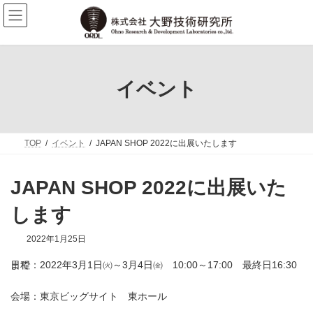
コ
ナ
ン
ビ
テ
ゲ
ン
ー
ツ
シ
へ
ョ
ス
ン
イベント
キ
に
ッ
移
プ
動
TOP
イベント
JAPAN SHOP 2022に出展いたします
JAPAN SHOP 2022に出展いた
します
2022年1月25日
日程：2022年3月1日㈫～3月4日㈮ 10:00～17:00 最終日16:30まで
会場：東京ビッグサイト 東ホール