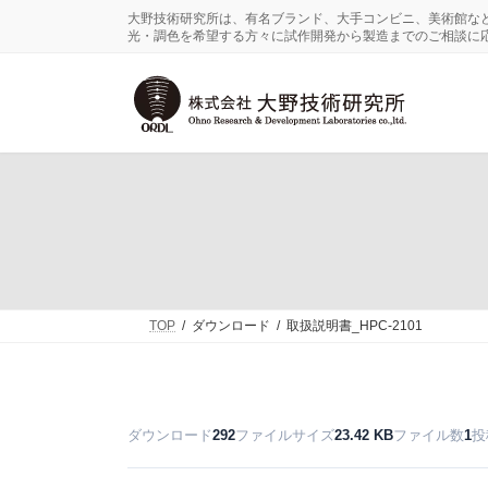
コ
ナ
大野技術研究所は、有名ブランド、大手コンビニ、美術館な
ン
ビ
光・調色を希望する方々に試作開発から製造までのご相談に
テ
ゲ
ン
ー
ツ
シ
へ
ョ
ス
ン
キ
に
ッ
移
プ
動
TOP
ダウンロード
取扱説明書_HPC-2101
ダウンロード
ファイルサイズ
ファイル数
投
292
23.42 KB
1