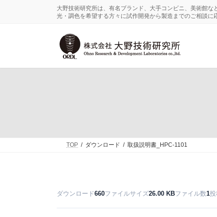
コ
ナ
大野技術研究所は、有名ブランド、大手コンビニ、美術館な
ン
ビ
光・調色を希望する方々に試作開発から製造までのご相談に
テ
ゲ
ン
ー
ツ
シ
へ
ョ
ス
ン
キ
に
ッ
移
プ
動
TOP
ダウンロード
取扱説明書_HPC-1101
ダウンロード
ファイルサイズ
ファイル数
投
660
26.00 KB
1