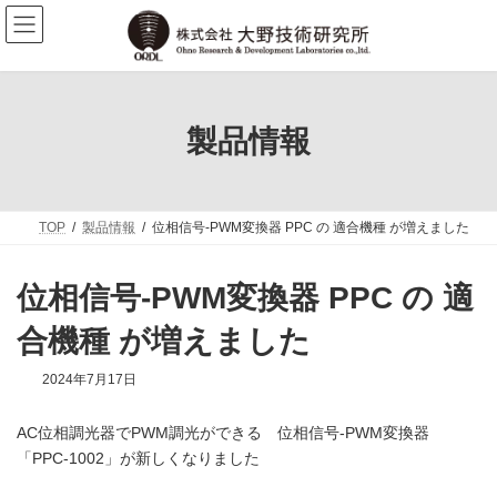
コ
ナ
ン
ビ
テ
ゲ
ン
ー
ツ
シ
へ
ョ
ス
ン
製品情報
キ
に
ッ
移
プ
動
TOP
製品情報
位相信号-PWM変換器 PPC の 適合機種 が増えました
位相信号-PWM変換器 PPC の 適
合機種 が増えました
2024年7月17日
AC位相調光器でPWM調光ができる 位相信号-PWM変換器
「PPC-1002」が新しくなりました