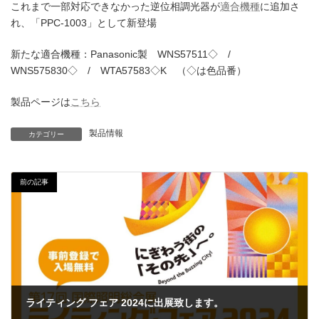
これまで一部対応できなかった逆位相調光器が
適合機種
に追加さ
れ、「PPC-1003」として新登場
新たな適合機種：Panasonic製 WNS57511◇ /
WNS575830◇ / WTA57583◇K （◇は色品番）
製品ページは
こちら
製品情報
カテゴリー
前の記事
ライティング フェア 2024に出展致します。