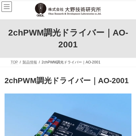
コ
ナ
ン
ビ
テ
ゲ
ン
ー
ツ
シ
へ
ョ
2chPWM調光ドライバー｜AO-
ス
ン
キ
に
2001
ッ
移
プ
動
TOP
製品情報
2chPWM調光ドライバー｜AO-2001
2chPWM調光ドライバー｜AO-2001