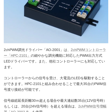
2chPWM調光ドライバー「AO-2001」は、
2chPWMコントローラ
ー「HPC-2101」
の細やかな調光機能に対応したPWM出力方式
LEDドライバーです。また、他社コントローラーにも対応してい
ます。
コントローラーからの信号を受け、大電流のLEDを駆動すること
ができます。HPC-2101と組み合わせることで最大35台のPWM信
号渡り接続が可能です。
信号線総延長距離30ｍ超える場合や最大連結数35台(12V信号時）
もしくは、20台(24V信号時）を超える場合は、
2chPWM信号増幅
器「AO-2002-B」
を使用。