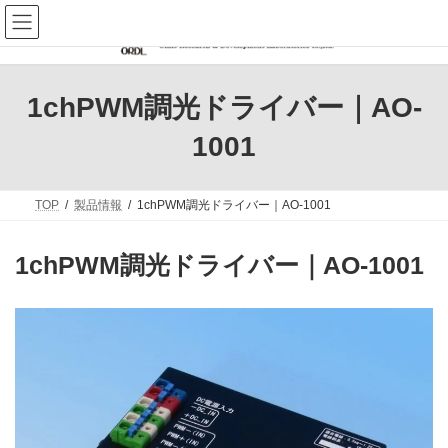
コ
ナ
ン
ビ
テ
ゲ
ン
ー
ツ
シ
へ
ョ
1chPWM調光ドライバー｜AO-
ス
ン
キ
に
1001
ッ
移
プ
動
TOP
製品情報
1chPWM調光ドライバー｜AO-1001
1chPWM調光ドライバー｜AO-1001